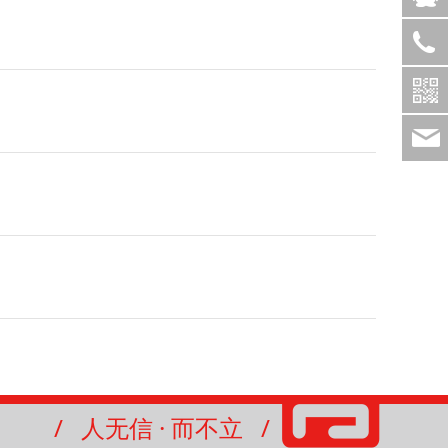
/ 人无信 · 而不立 /